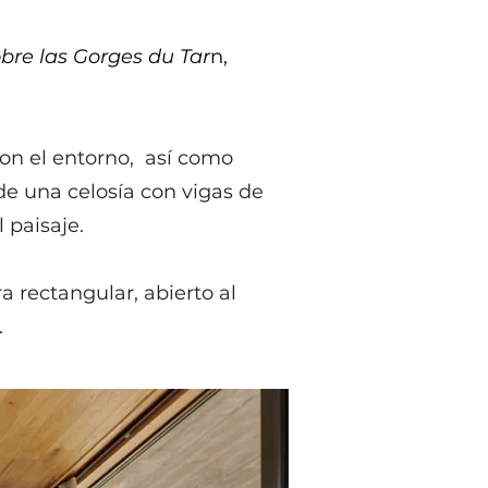
bre las Gorges du Tar
n,
con el entorno, así como
de una celosía con vigas de
 paisaje.
 rectangular, abierto al
.